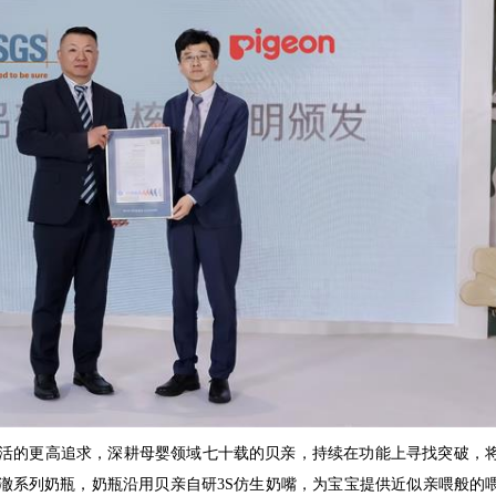
的更高追求，深耕母婴领域七十载的贝亲，持续在功能上寻找突破，将
澈系列奶瓶，奶瓶沿用贝亲自研3S仿生奶嘴，为宝宝提供近似亲喂般的