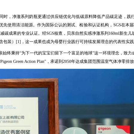
时，净澈系列奶瓶更通过供应链优化与低碳原料降低产品碳足迹，践行
优先使用清洁能源。作为国际公认的测试、检验和认证机构，SGS在本届
减碳成果的专业认证。经SGS核查，贝亲自然实感净澈系列160ml新生
（不含包装）[1]，这一成果也成为母婴行业践行可持续发展理念的代表性实
终秉持“为下一代的宝宝们留下一个富足的地球”这一环境理念，致力
eon Green Action Plan”，承诺到2050年达成集团范围温室气体净零排